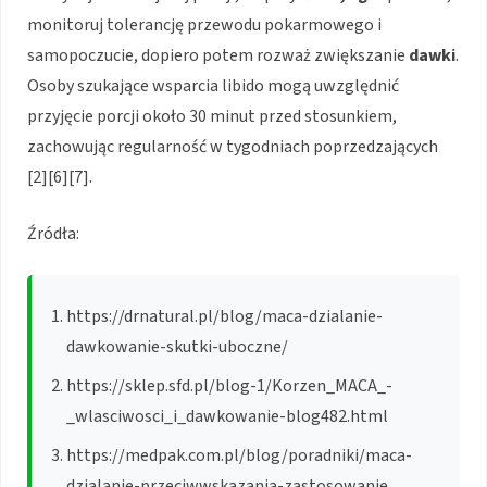
monitoruj tolerancję przewodu pokarmowego i
samopoczucie, dopiero potem rozważ zwiększanie
dawki
.
Osoby szukające wsparcia libido mogą uwzględnić
przyjęcie porcji około 30 minut przed stosunkiem,
zachowując regularność w tygodniach poprzedzających
[2][6][7].
Źródła:
https://drnatural.pl/blog/maca-dzialanie-
dawkowanie-skutki-uboczne/
https://sklep.sfd.pl/blog-1/Korzen_MACA_-
_wlasciwosci_i_dawkowanie-blog482.html
https://medpak.com.pl/blog/poradniki/maca-
dzialanie-przeciwwskazania-zastosowanie