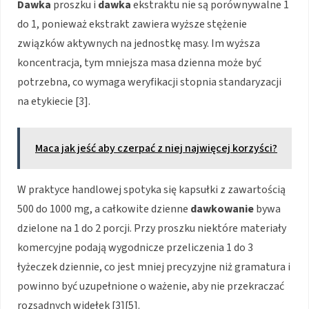
Dawka
proszku i
dawka
ekstraktu nie są porównywalne 1
do 1, ponieważ ekstrakt zawiera wyższe stężenie
związków aktywnych na jednostkę masy. Im wyższa
koncentracja, tym mniejsza masa dzienna może być
potrzebna, co wymaga weryfikacji stopnia standaryzacji
na etykiecie [3].
Maca jak jeść aby czerpać z niej najwięcej korzyści?
W praktyce handlowej spotyka się kapsułki z zawartością
500 do 1000 mg, a całkowite dzienne
dawkowanie
bywa
dzielone na 1 do 2 porcji. Przy proszku niektóre materiały
komercyjne podają wygodnicze przeliczenia 1 do 3
łyżeczek dziennie, co jest mniej precyzyjne niż gramatura i
powinno być uzupełnione o ważenie, aby nie przekraczać
rozsądnych widełek [3][5].