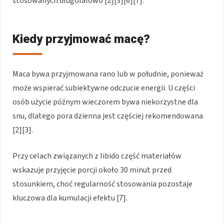
stosowanych długofalowo [2][3][6][7].
Kiedy przyjmować macę?
Maca bywa przyjmowana rano lub w południe, ponieważ
może wspierać subiektywne odczucie energii. U części
osób użycie późnym wieczorem bywa niekorzystne dla
snu, dlatego pora dzienna jest częściej rekomendowana
[2][3].
Przy celach związanych z libido część materiałów
wskazuje przyjęcie porcji około 30 minut przed
stosunkiem, choć regularność stosowania pozostaje
kluczowa dla kumulacji efektu [7].