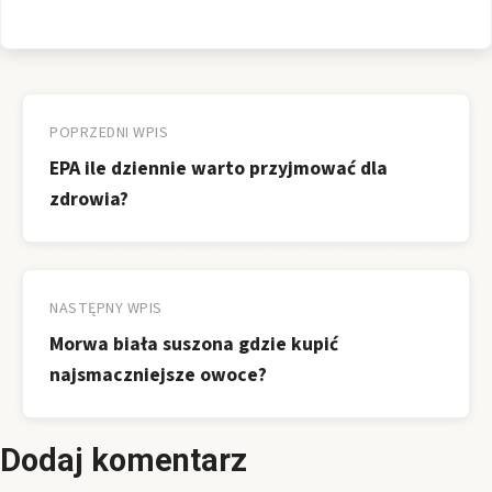
Nawigacja
wpisu
POPRZEDNI WPIS
EPA ile dziennie warto przyjmować dla
zdrowia?
NASTĘPNY WPIS
Morwa biała suszona gdzie kupić
najsmaczniejsze owoce?
Dodaj komentarz