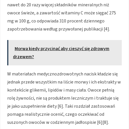
nawet do 20 razy więcej składników mineralnych niż
owoce świeże, a zawartość witaminy C może sięgać 275
mg w 100 g, co odpowiada 310 procent dziennego
zapotrzebowania według przywołanej publikacji [4].
Morwa kiedy przycinać aby cieszyć się zdrowym
drzewem?
W materiałach medycznozdrowotnych nacisk kładzie się
jednak przede wszystkim na liście morwy i ich ekstrakty w
kontekście glikemii, lipidów i masy ciała. Owoce pełnią
rolę żywności, nie są produktem leczniczym i traktuje się
je jako uzupełnienie diety [6]. Taki rozdział zastosowań
pomaga realistycznie ocenić, czego oczekiwać od
suszonych owoców w codziennym jadłospisie [6][8].