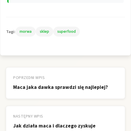
Tagi:
morwa
sklep
superfood
Nawigacja
wpisu
POPRZEDNI WPIS
Maca jaka dawka sprawdzi się najlepiej?
NASTĘPNY WPIS
Jak działa maca i dlaczego zyskuje