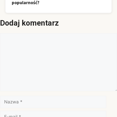
popularność?
Dodaj komentarz
Komentarz
Nazwa
E-