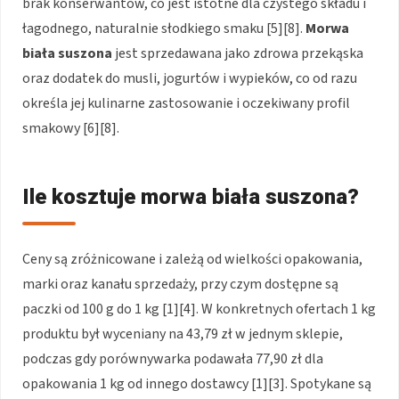
brak konserwantów, co jest istotne dla czystego składu i
łagodnego, naturalnie słodkiego smaku [5][8].
Morwa
biała suszona
jest sprzedawana jako zdrowa przekąska
oraz dodatek do musli, jogurtów i wypieków, co od razu
określa jej kulinarne zastosowanie i oczekiwany profil
smakowy [6][8].
Ile kosztuje morwa biała suszona?
Ceny są zróżnicowane i zależą od wielkości opakowania,
marki oraz kanału sprzedaży, przy czym dostępne są
paczki od 100 g do 1 kg [1][4]. W konkretnych ofertach 1 kg
produktu był wyceniany na 43,79 zł w jednym sklepie,
podczas gdy porównywarka podawała 77,90 zł dla
opakowania 1 kg od innego dostawcy [1][3]. Spotykane są