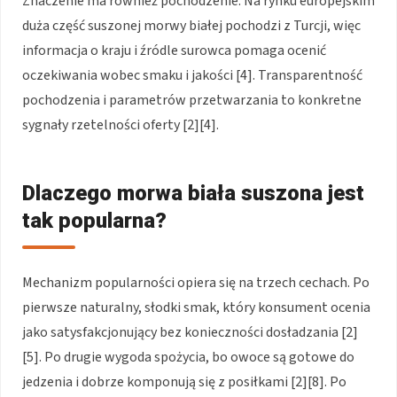
Znaczenie ma również pochodzenie. Na rynku europejskim
duża część suszonej morwy białej pochodzi z Turcji, więc
informacja o kraju i źródle surowca pomaga ocenić
oczekiwania wobec smaku i jakości [4]. Transparentność
pochodzenia i parametrów przetwarzania to konkretne
sygnały rzetelności oferty [2][4].
Dlaczego morwa biała suszona jest
tak popularna?
Mechanizm popularności opiera się na trzech cechach. Po
pierwsze naturalny, słodki smak, który konsument ocenia
jako satysfakcjonujący bez konieczności dosładzania [2]
[5]. Po drugie wygoda spożycia, bo owoce są gotowe do
jedzenia i dobrze komponują się z posiłkami [2][8]. Po