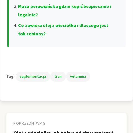
Maca peruwiańska gdzie kupić bezpiecznie i
legalnie?
Co zawiera olej z wiesiołka i dlaczego jest
tak ceniony?
Tagi:
suplementacja
tran
witamina
Nawigacja
wpisu
POPRZEDNI WPIS