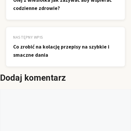
Olej z wiesiołka jak zażywać aby wspierać
codzienne zdrowie?
NASTĘPNY WPIS
Co zrobić na kolację przepisy na szybkie i
smaczne dania
Dodaj komentarz
Komentarz