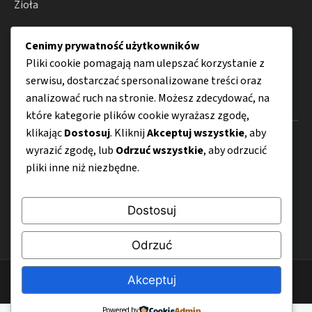
Zioła
Odżywianie
Cenimy prywatność użytkowników
Porady
Pliki cookie pomagają nam ulepszać korzystanie z
serwisu, dostarczać spersonalizowane treści oraz
analizować ruch na stronie. Możesz zdecydować, na
Menu
które kategorie plików cookie wyrażasz zgodę,
klikając
Dostosuj
. Kliknij
Akceptuj wszystkie
, aby
O nas
wyrazić zgodę, lub
Odrzuć wszystkie
, aby odrzucić
pliki inne niż niezbędne.
Kontakt
Mapa strony
Dostosuj
Polityka prywatności
Odrzuć
Akceptuj
© 2026 Super-Zywnosc.pl
Powered by