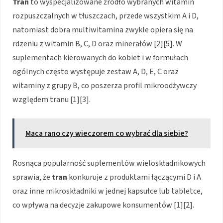
Tran
to wyspecjalizowane źródło wybranych witamin
rozpuszczalnych w tłuszczach, przede wszystkim A i D,
natomiast dobra multiwitamina zwykle opiera się na
rdzeniu z witamin B, C, D oraz minerałów [2][5]. W
suplementach kierowanych do kobiet i w formułach
ogólnych często występuje zestaw A, D, E, C oraz
witaminy z grupy B, co poszerza profil mikroodżywczy
względem tranu [1][3].
Maca rano czy wieczorem co wybrać dla siebie?
Rosnąca popularność suplementów wieloskładnikowych
sprawia, że
tran
konkuruje z produktami łączącymi D i A
oraz inne mikroskładniki w jednej kapsułce lub tabletce,
co wpływa na decyzje zakupowe konsumentów [1][2].